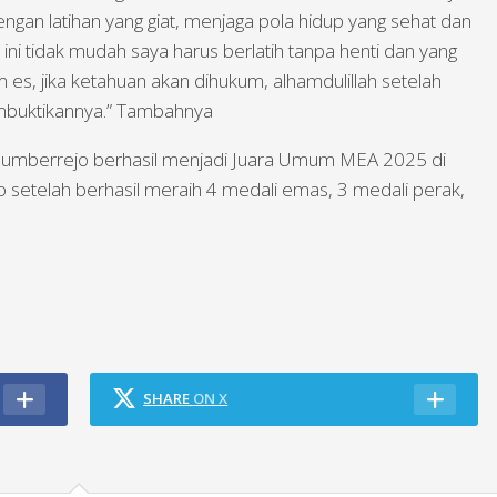
engan latihan yang giat, menjaga pola hidup yang sehat dan
” ini tidak mudah saya harus berlatih tanpa henti dan yang
m es, jika ketahuan akan dihukum, alhamdulillah setelah
mbuktikannya.” Tambahnya
 Sumberrejo berhasil menjadi Juara Umum MEA 2025 di
 setelah berhasil meraih 4 medali emas, 3 medali perak,
SHARE
ON X