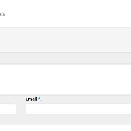
sia
Email
*