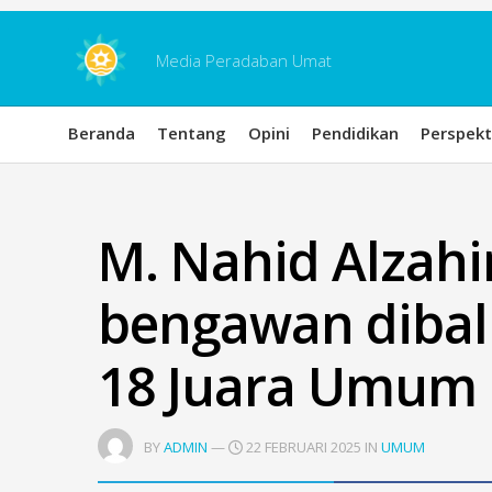
Skip
to
content
Media Peradaban Umat
Beranda
Tentang
Opini
Pendidikan
Perspekt
M. Nahid Alzahir
bengawan dibal
18 Juara Umum
BY
ADMIN
—
22 FEBRUARI 2025 IN
UMUM