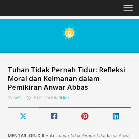
Skip
to
content
Tuhan Tidak Pernah Tidur: Refleksi
Moral dan Keimanan dalam
Pemikiran Anwar Abbas
BY
AAR
—
18 MEI 2026 IN
BUKU
MENTARI.OR.ID II
Buku
Tuhan Tidak Pernah Tidur
karya Anwar