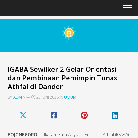
Skip
to
content
IGABA Sewilker 2 Gelar Orientasi
dan Pembinaan Pemimpin Tunas
Athfal di Dander
BY
ADMIN
—
25 JUNI 2026 IN
UMUM
BOJONEGORO
— Ikatan Guru Aisyiyah Bustanul Athfal (IGABA)