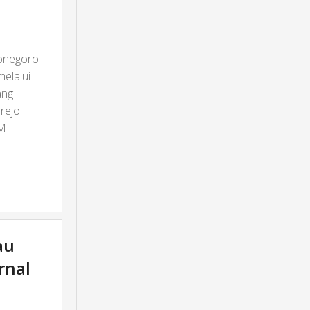
jonegoro
elalui
ang
rejo.
DM
au
rnal