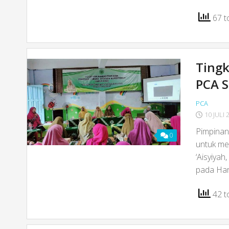
67 to
Tingk
PCA S
PCA
10 JULI 
Pimpinan
0
untuk me
‘Aisyiyah
pada Har
42 to