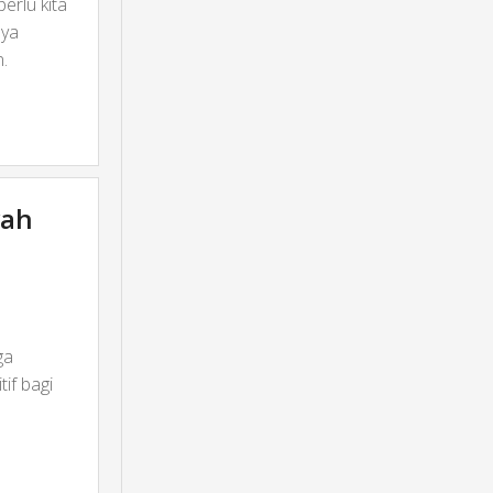
erlu kita
nya
.
yah
ga
if bagi