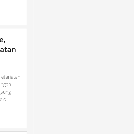
e,
iatan
retariatan
ungan
ngsung
ejo.