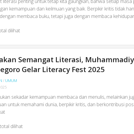
literasi penting untuk tetap kita gaungkan, bahwa setiap masa p
gan kemampuan dan keilmuan yang baik. Berpikir kritis tidak ha
 dengan membaca buku, tetapi juga dengan membaca kehidupan
tal dilihat
rakan Semangat Literasi, Muhammadi
egoro Gelar Literacy Fest 2025
N
/
UMUM
2025
 bukan sekadar kemampuan membaca dan menulis, melainkan ju
 untuk memahami dunia, berpikir kritis, dan berkontribusi posit
kat
otal dilihat