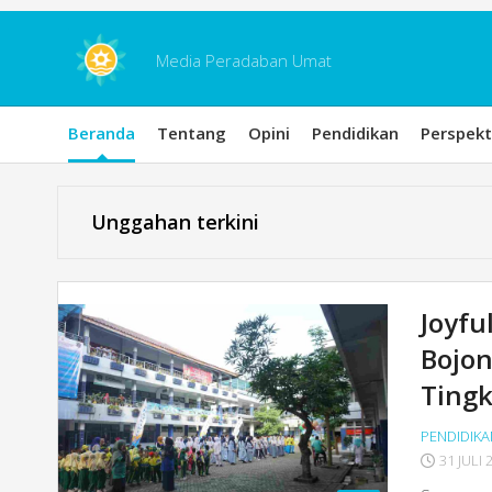
Skip
to
content
Media Peradaban Umat
Beranda
Tentang
Opini
Pendidikan
Perspekt
Unggahan terkini
Joyfu
Bojo
Ting
PENDIDIKA
31 JULI 