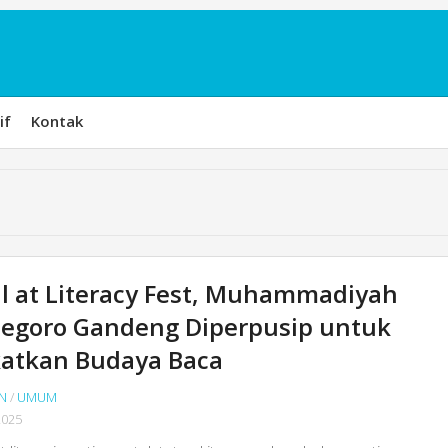
if
Kontak
ll at Literacy Fest, Muhammadiyah
negoro Gandeng Diperpusip untuk
katkan Budaya Baca
N
/
UMUM
2025