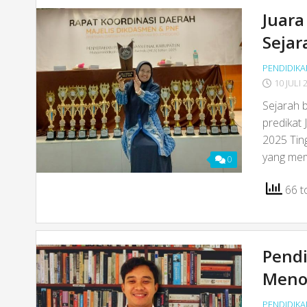
Juar
Sejar
PENDIDIKA
10 JULI 
Sejarah 
predikat
2025 Tin
yang mem
0
66 to
Pendi
Meno
PENDIDIKA