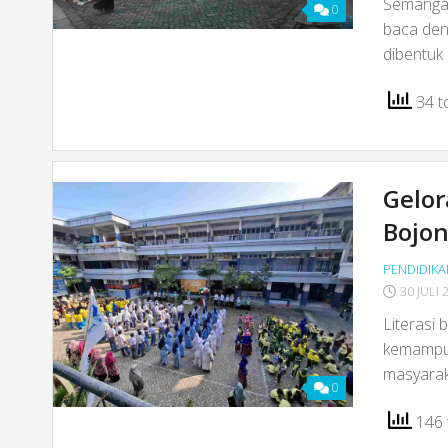
Semangat 
0
baca den
dibentuk
34 to
Gelo
Bojon
PENDIDIKA
30 JULI 
Literasi
kemampuan
masyara
0
146 t