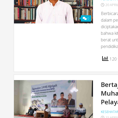
20 APRI
Berbicar
0
dalam pe
diciptaka
bahwa ki
berat un
pendidik
120 t
Bert
Muha
Pela
KESEHATA
15 APRI