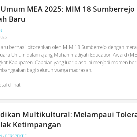
a Umum MEA 2025: MIM 18 Sumberrejo 
ah Baru
N
2025
baru berhasil ditorehkan oleh MIM 18 Sumberrejo dengan mera
 Juara Umum dalam ajang Muhammadiyah Education Award (ME
gkat Kabupaten. Capaian yang luar biasa ini menjadi momen ber
banggakan bagi seluruh warga madrasah.
tal dilihat
dikan Multikultural: Melampaui Tolera
lak Ketimpangan
N
/
PERSPEKTIF