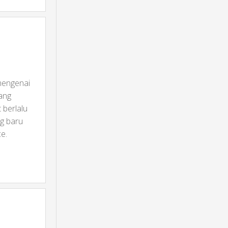
 mengenai
ang
 berlalu
ng baru
ce.