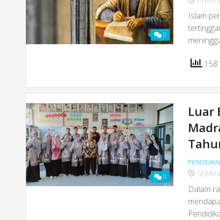
Islam pe
tertingga
0
meningga
158 t
Luar 
Madr
Tahun
PENDIDIKA
12 JULI 
0
Dalam ra
mendapat
Pendidi