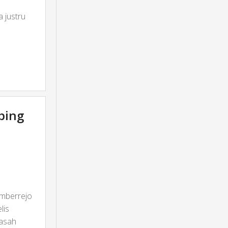
 justru
ping
mberrejo
lis
asah