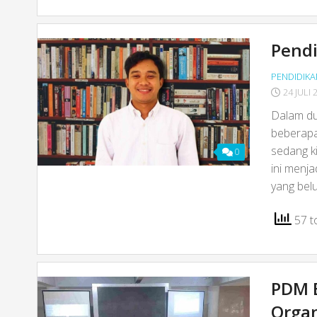
Pendi
PENDIDIKA
24 JULI 
Dalam dun
beberapa
sedang k
0
ini menja
yang belu
57 to
PDM 
Organ