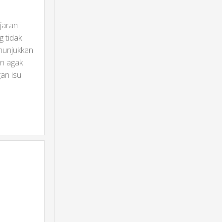
jaran
 tidak
enunjukkan
an agak
an isu