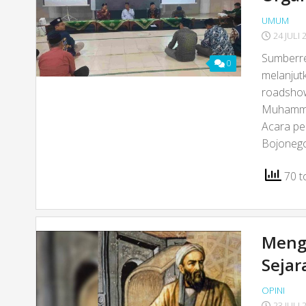
UMUM
24 JULI 
Sumberre
0
melanjut
roadshow
Muhammad
Acara pe
Bojonego
70 to
Meng
Sejar
OPINI
23 JULI 