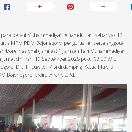
i para petani Muhammadiyah! Alhamdulillah, sebanyak 13
gurus MPM PDM Bojonegoro, pengurus inti, serta anggota
Jambore Nasional (Jamnas) 1 Jamaah Tani Muhammadiyah
 Jumat dini hari, 19 September 2025 pukul 03.00 WIB,
goro, Drs. H. Suwito, M.Si di dampingi Ketua Majelis
 Bojonegoro Khoirul Anam, S.Pd.