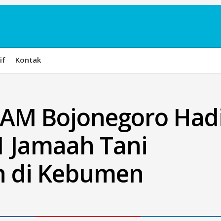
if
Kontak
AM Bojonegoro Had
 Jamaah Tani
 di Kebumen