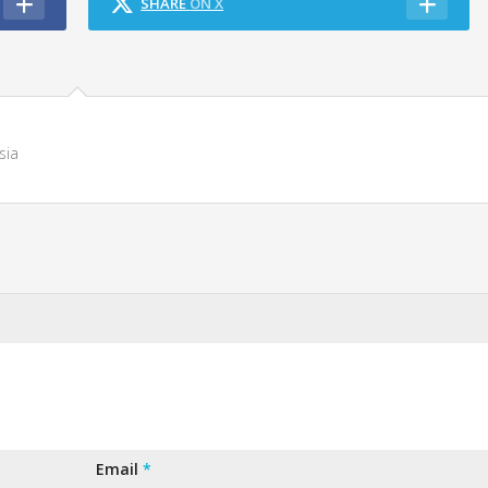
SHARE
ON X
sia
Email
*