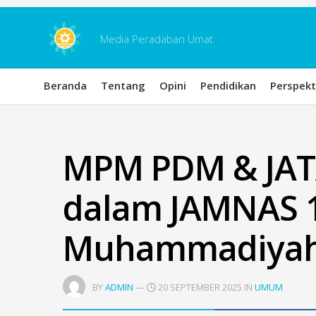
Skip
to
content
Media Peradaban Umat
Beranda
Tentang
Opini
Pendidikan
Perspekt
MPM PDM & JAT
dalam JAMNAS 1
Muhammadiyah
BY
ADMIN
—
20 SEPTEMBER 2025 IN
UMUM