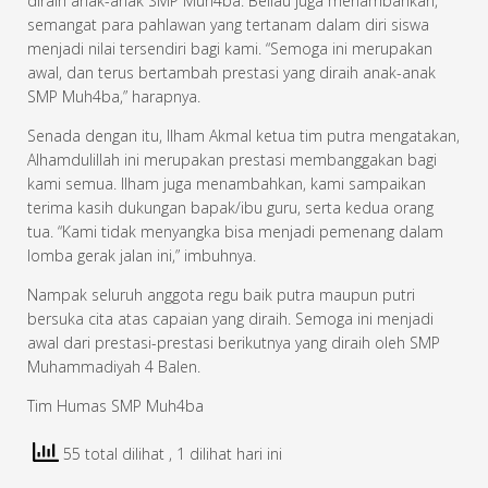
diraih anak-anak SMP Muh4ba. Beliau juga menambahkan,
semangat para pahlawan yang tertanam dalam diri siswa
menjadi nilai tersendiri bagi kami. “Semoga ini merupakan
awal, dan terus bertambah prestasi yang diraih anak-anak
SMP Muh4ba,” harapnya.
Senada dengan itu, Ilham Akmal ketua tim putra mengatakan,
Alhamdulillah ini merupakan prestasi membanggakan bagi
kami semua. Ilham juga menambahkan, kami sampaikan
terima kasih dukungan bapak/ibu guru, serta kedua orang
tua. “Kami tidak menyangka bisa menjadi pemenang dalam
lomba gerak jalan ini,” imbuhnya.
Nampak seluruh anggota regu baik putra maupun putri
bersuka cita atas capaian yang diraih. Semoga ini menjadi
awal dari prestasi-prestasi berikutnya yang diraih oleh SMP
Muhammadiyah 4 Balen.
Tim Humas SMP Muh4ba
55 total dilihat
, 1 dilihat hari ini