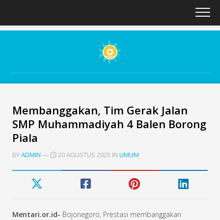
Skip
to
content
Membanggakan, Tim Gerak Jalan
SMP Muhammadiyah 4 Balen Borong
Piala
BY
ADMIN
—
20 AGUSTUS 2025 IN
UMUM
Mentari.or.id-
Bojonegoro, Prestasi membanggakan