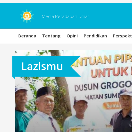
Skip
to
content
Media Peradaban Umat
Beranda
Tentang
Opini
Pendidikan
Perspekt
Lazismu