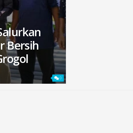
Salurkan
r Bersih
rogol
0