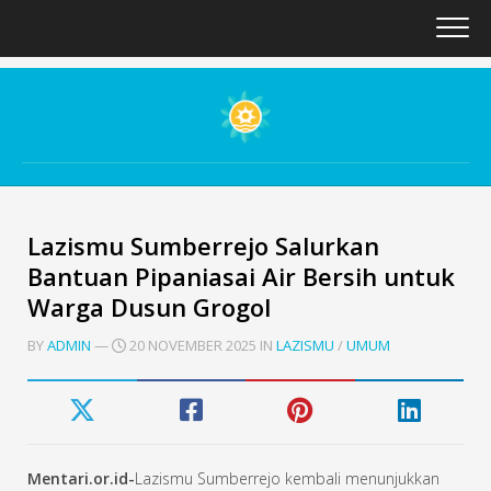
Skip
to
content
Lazismu Sumberrejo Salurkan
Bantuan Pipaniasai Air Bersih untuk
Warga Dusun Grogol
BY
ADMIN
—
20 NOVEMBER 2025 IN
LAZISMU
/
UMUM
Mentari.or.id-
Lazismu Sumberrejo kembali menunjukkan