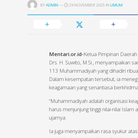
BY
ADMIN
—
29 NOVEMBER 2025 IN
UMUM
Mentari.or.id-
Ketua Pimpinan Daera
Drs. H. Suwito, M.Si., menyampaikan s
113 Muhammadiyah yang dihadiri ribu
Dalam kesempatan tersebut, ia menega
keagamaan yang senantiasa berkhidma
“Muhammadiyah adalah organisasi keaga
harus menjunjung tinggi nilai-nilai Isl
ujarnya.
Ia juga menyampaikan rasa syukur a