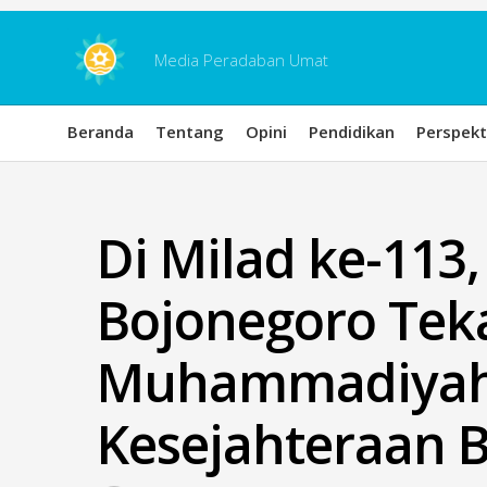
Skip
to
content
Media Peradaban Umat
Beranda
Tentang
Opini
Pendidikan
Perspekt
Di Milad ke-113
Bojonegoro Tek
Muhammadiyah
Kesejahteraan 