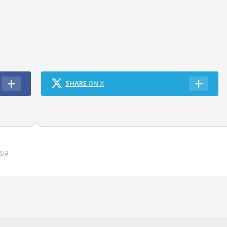
SHARE
ON X
sia