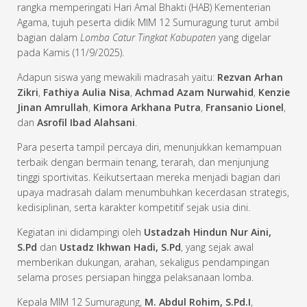
rangka memperingati Hari Amal Bhakti (HAB) Kementerian
Agama, tujuh peserta didik MIM 12 Sumuragung turut ambil
bagian dalam
Lomba Catur Tingkat Kabupaten
yang digelar
pada Kamis (11/9/2025).
Adapun siswa yang mewakili madrasah yaitu:
Rezvan Arhan
Zikri
,
Fathiya Aulia Nisa
,
Achmad Azam Nurwahid
,
Kenzie
Jinan Amrullah
,
Kimora Arkhana Putra
,
Fransanio Lionel
,
dan
Asrofil Ibad Alahsani
.
Para peserta tampil percaya diri, menunjukkan kemampuan
terbaik dengan bermain tenang, terarah, dan menjunjung
tinggi sportivitas. Keikutsertaan mereka menjadi bagian dari
upaya madrasah dalam menumbuhkan kecerdasan strategis,
kedisiplinan, serta karakter kompetitif sejak usia dini.
Kegiatan ini didampingi oleh
Ustadzah Hindun Nur Aini,
S.Pd
dan
Ustadz Ikhwan Hadi, S.Pd
, yang sejak awal
memberikan dukungan, arahan, sekaligus pendampingan
selama proses persiapan hingga pelaksanaan lomba.
Kepala MIM 12 Sumuragung,
M. Abdul Rohim, S.Pd.I
,