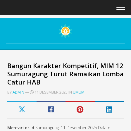
Skip
to
content
Bangun Karakter Kompetitif, MIM 12
Sumuragung Turut Ramaikan Lomba
Catur HAB
BY
ADMIN
—
11 DESEMBER 2025 IN
UMUM
Mentari.or.id
Sumuragung, 11 Desember 2025.Dalam