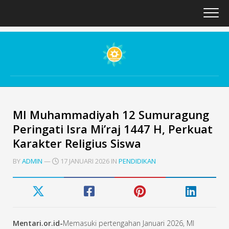
Skip
to
content
MI Muhammadiyah 12 Sumuragung
Peringati Isra Mi’raj 1447 H, Perkuat
Karakter Religius Siswa
BY
ADMIN
—
17 JANUARI 2026 IN
PENDIDIKAN
Mentari.or.id-
Memasuki pertengahan Januari 2026, MI