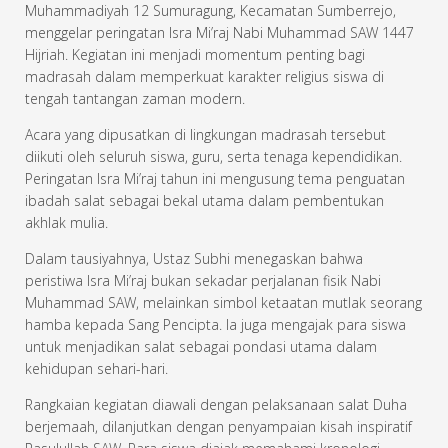
Muhammadiyah 12 Sumuragung, Kecamatan Sumberrejo,
menggelar peringatan Isra Mi’raj Nabi Muhammad SAW 1447
Hijriah. Kegiatan ini menjadi momentum penting bagi
madrasah dalam memperkuat karakter religius siswa di
tengah tantangan zaman modern.
Acara yang dipusatkan di lingkungan madrasah tersebut
diikuti oleh seluruh siswa, guru, serta tenaga kependidikan.
Peringatan Isra Mi’raj tahun ini mengusung tema penguatan
ibadah salat sebagai bekal utama dalam pembentukan
akhlak mulia.
Dalam tausiyahnya, Ustaz Subhi menegaskan bahwa
peristiwa Isra Mi’raj bukan sekadar perjalanan fisik Nabi
Muhammad SAW, melainkan simbol ketaatan mutlak seorang
hamba kepada Sang Pencipta. Ia juga mengajak para siswa
untuk menjadikan salat sebagai pondasi utama dalam
kehidupan sehari-hari.
Rangkaian kegiatan diawali dengan pelaksanaan salat Duha
berjemaah, dilanjutkan dengan penyampaian kisah inspiratif