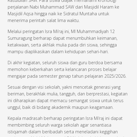
Rasulullah SAW. Para siswa diajak memahami kronologi
perjalanan Nabi Muhammad SAW dari Masjidil Haram ke
Masjidil Aqsa hingga naik ke Sidratul Muntaha untuk
menerima perintah salat lima waktu.
Melalui peringatan Isra Mi’raj ini, MI Muhammadiyah 12
Sumuragung berharap dapat menumbuhkan keimanan,
ketakwaan, serta akhlak mulia pada diri siswa, sehingga
mampu diaplikasikan dalam kehidupan sehari-hari.
Di akhir kegiatan, seluruh siswa dan guru berdoa bersama
memohon keberkahan serta kelancaran proses belajar
mengajar pada semester genap tahun pelajaran 2025/2026.
Sesuai dengan visi sekolah, yakni mencetak generasi yang
beriman, berakhlak mulia, tangguh, dan berprestasi, kegiatan
ini diharapkan dapat memacu semangat siswa untuk terus
unggul, baik di bidang akademik maupun keagamaan.
Kepala madrasah berharap peringatan Isra Mi’raj ini dapat
membimbing seluruh warga sekolah agar senantiasa
istiqamah dalam beribadah serta meneladani kegigihan