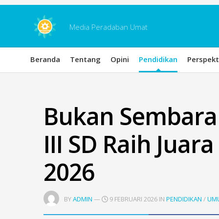
Skip
to
content
Media Peradaban Umat
Beranda
Tentang
Opini
Pendidikan
Perspekt
Bukan Sembarang
III SD Raih Juara
2026
BY
ADMIN
—
9 FEBRUARI 2026 IN
PENDIDIKAN
/
UM