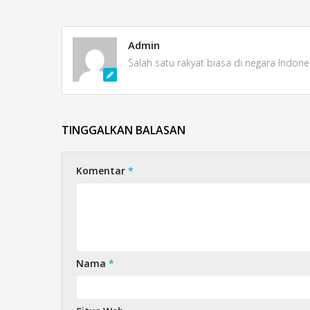
Admin
Salah satu rakyat biasa di negara Indone
TINGGALKAN BALASAN
Komentar
*
Nama
*