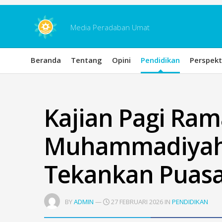
Skip
to
content
Media Peradaban Umat
Beranda
Tentang
Opini
Pendidikan
Perspekt
Kajian Pagi Ra
Muhammadiyah 
Tekankan Puasa
BY
ADMIN
—
27 FEBRUARI 2026 IN
PENDIDIKAN