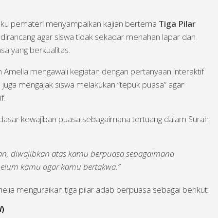
elaku pemateri menyampaikan kajian bertema
Tiga Pilar
ni dirancang agar siswa tidak sekadar menahan lapar dan
a yang berkualitas.
h Amelia mengawali kegiatan dengan pertanyaan interaktif
a juga mengajak siswa melakukan “tepuk puasa” agar
f.
dasar kewajiban puasa sebagaimana tertuang dalam Surah
an, diwajibkan atas kamu berpuasa sebagaimana
ebelum kamu agar kamu bertakwa.”
lia menguraikan tiga pilar adab berpuasa sebagai berikut:
l
)