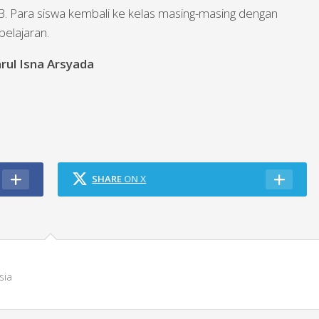
IB. Para siswa kembali ke kelas masing-masing dengan
elajaran.
rul Isna Arsyada
SHARE
ON X
sia