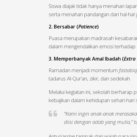
Siswa diajak tidak hanya menahan lapar 
serta menahan pandangan dari hal-hal 
2. Bersabar (
Patience
)
Puasa merupakan madrasah kesabaran,
dalam mengendalikan emosi terhadap
3. Memperbanyak Amal Ibadah (
Extra
Ramadan menjadi momentum
fastabiq
tadarus Al-Qur’an, zikir, dan sedekah.
Melalui kegiatan ini, sekolah berharap
kebajikan dalam kehidupan sehari-hari
“Kami ingin anak-anak merasaka
diisi dengan adab yang mulia,” t
Antusiasme tampak dari wajah para sisw