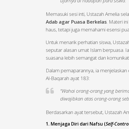
ujarnya di hadapan para siswa.
Memasuki sesi inti, Ustazah Amelia s
Adab agar Puasa Berkelas
. Materi i
haus, tetapi juga memahami esensi puas
Untuk menarik perhatian siswa, Ustaza
seputar alasan umat Islam berpuasa. I
suasana lebih semangat dan komunikati
Dalam pemaparannya, ia menjelaskan 
Al-Baqarah ayat 183:
“Wahai orang-orang yang berim
diwajibkan atas orang-orang s
Berdasarkan ayat tersebut, Ustazah Ame
1. Menjaga Diri dari Nafsu (
Self-Contro