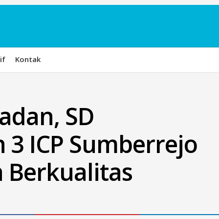
if
Kontak
madan, SD
3 ICP Sumberrejo
 Berkualitas