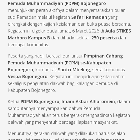
Pemuda Muhammadiyah (PDPM) Bojonegoro
menunjukkan peran aktifnya dalam menyemarakkan bulan
suci Ramadan melalui kegiatan
Safari Ramadan
yang
dirangkai dengan kajian keislaman dan buka puasa bersama.
Kegiatan ini digelar pada Jumat, 6 Maret 2026 di
Aula STIKES
Marboro Kampus B
dan dihadiri sekitar
250 peserta
dari
berbagai komunitas.
Peserta yang hadir berasal dari unsur
Pimpinan Cabang
Pemuda Muhammadiyah (PCPM) se-Kabupaten
Bojonegoro
, komunitas
Santri Mbeling
, serta komunitas
Vespa Bojonegoro
. Kegiatan ini menjadi ajang silaturahmi
sekaligus penguatan dakwah bagi kalangan pemuda di
Kabupaten Bojonegoro.
Ketua
PDPM Bojonegoro
,
Imam Akbar Alharomein
, dalam
sambutannya menyampaikan bahwa Pemuda
Muhammadiyah akan terus bergerak menghadirkan kegiatan
dakwah yang menyentuh berbagai lapisan masyarakat.
Menurutnya, gerakan dakwah yang dilakukan harus sejalan