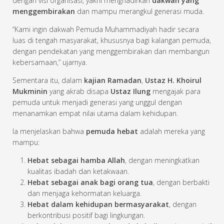
dengan visi organisasi, yakni menghadirkan
dakwah yang
menggembirakan
dan mampu merangkul generasi muda.
“Kami ingin dakwah Pemuda Muhammadiyah hadir secara
luas di tengah masyarakat, khususnya bagi kalangan pemuda,
dengan pendekatan yang menggembirakan dan membangun
kebersamaan,” ujarnya.
Sementara itu, dalam
kajian Ramadan
,
Ustaz H. Khoirul
Mukminin
yang akrab disapa
Ustaz Ilung
mengajak para
pemuda untuk menjadi generasi yang unggul dengan
menanamkan empat nilai utama dalam kehidupan.
Ia menjelaskan bahwa
pemuda hebat
adalah mereka yang
mampu:
Hebat sebagai hamba Allah
, dengan meningkatkan
kualitas ibadah dan ketakwaan.
Hebat sebagai anak bagi orang tua
, dengan berbakti
dan menjaga kehormatan keluarga.
Hebat dalam kehidupan bermasyarakat
, dengan
berkontribusi positif bagi lingkungan.