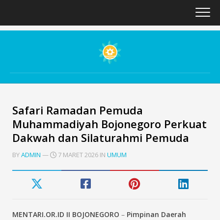
Skip
to
content
Safari Ramadan Pemuda
Muhammadiyah Bojonegoro Perkuat
Dakwah dan Silaturahmi Pemuda
BY
ADMIN
—
7 MARET 2026 IN
UMUM
MENTARI.OR.ID II
BOJONEGORO
–
Pimpinan Daerah