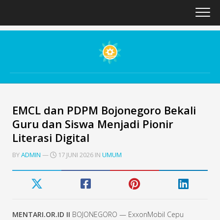
Skip
to
content
EMCL dan PDPM Bojonegoro Bekali
Guru dan Siswa Menjadi Pionir
Literasi Digital
BY
ADMIN
—
17 JUNI 2026 IN
UMUM
MENTARI.OR.ID II
BOJONEGORO — ExxonMobil Cepu