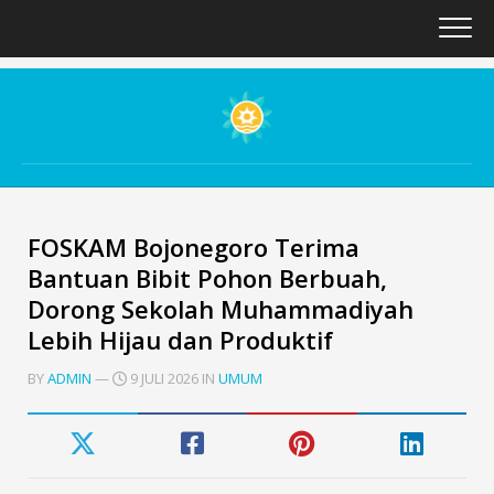
Skip
to
content
FOSKAM Bojonegoro Terima
Bantuan Bibit Pohon Berbuah,
Dorong Sekolah Muhammadiyah
Lebih Hijau dan Produktif
BY
ADMIN
—
9 JULI 2026 IN
UMUM